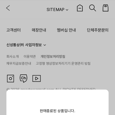
SITEMAP
고객센터
매장안내
멤버십 안내
단체주문문의
신성통상㈜ 사업자정보
회사소개
이용약관
개인정보처리방침
채무지급보증안내
고정형 영상정보처리기기 운영관리 방침
©
2026
goodwearmall.com ALL RIGHTS RESERVED
판매종료된 상품입니다.