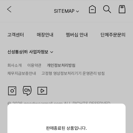
SITEMAP
고객센터
매장안내
멤버십 안내
단체주문문의
신성통상㈜ 사업자정보
회사소개
이용약관
개인정보처리방침
채무지급보증안내
고정형 영상정보처리기기 운영관리 방침
©
2026
goodwearmall.com ALL RIGHTS RESERVED
판매종료된 상품입니다.