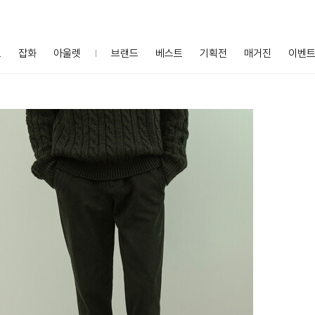
프
잡화
아울렛
브랜드
베스트
기획전
매거진
이벤