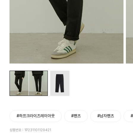
#하프크라이즈레이아웃
#팬츠
#남자팬츠
상품번호 :
1P231101129421