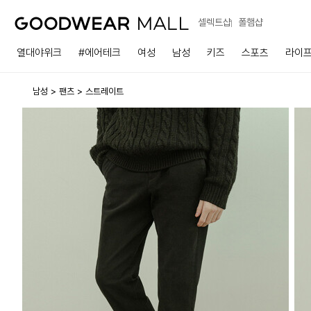
셀렉트샵
폴햄샵
열대야위크
#에어테크
여성
남성
키즈
스포츠
라이
남성
팬츠
스트레이트