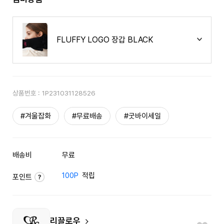
FLUFFY LOGO 장갑 BLACK
상품번호 :
1P231031128526
#겨울잡화
#무료배송
#굿바이세일
배송비
무료
100P
적립
포인트
리끌로우