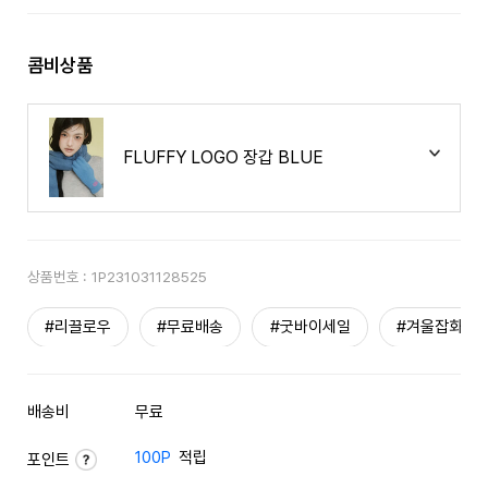
콤비상품
FLUFFY LOGO 장갑 BLUE
상품번호 :
1P231031128525
#리끌로우
#무료배송
#굿바이세일
#겨울잡화
배송비
무료
100P
적립
포인트