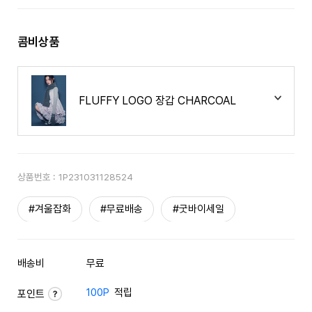
콤비상품
FLUFFY LOGO 장갑 CHARCOAL
상품번호 :
1P231031128524
#겨울잡화
#무료배송
#굿바이세일
배송비
무료
100P
적립
포인트