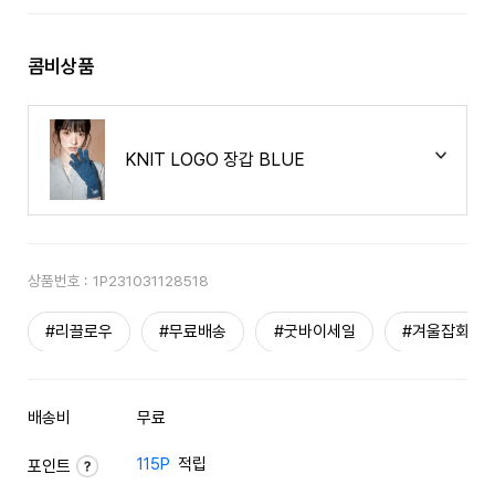
콤비상품
KNIT LOGO 장갑 BLUE
상품번호 :
1P231031128518
#리끌로우
#무료배송
#굿바이세일
#겨울잡화
배송비
무료
115P
적립
포인트