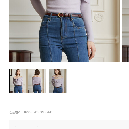
상품번호 :
1P230918093941