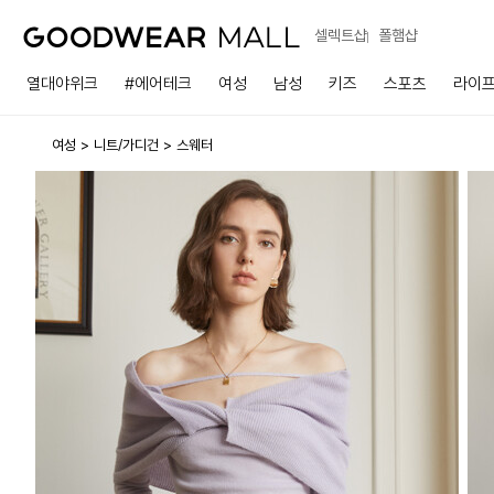
셀렉트샵
폴햄샵
열대야위크
#에어테크
여성
남성
키즈
스포츠
라이
여성
니트/가디건
스웨터