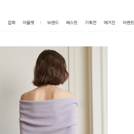
프
잡화
아울렛
브랜드
베스트
기획전
매거진
이벤