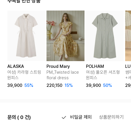
주목할 만한 상품
ALASKA
Proud Mary
POLHAM
LU
여성) 카라형 스트링
PM_Twisted lace
여성) 풀오픈 셔츠형
썸
원피스
floral dress
원피스
+
39,900
55%
220,150
15%
39,900
50%
29
문의 ( 0 건)
비밀글 제외
상품문의하기