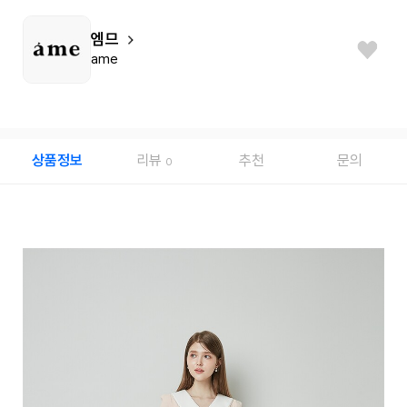
엠므
ame
상품정보
리뷰
추천
문의
0