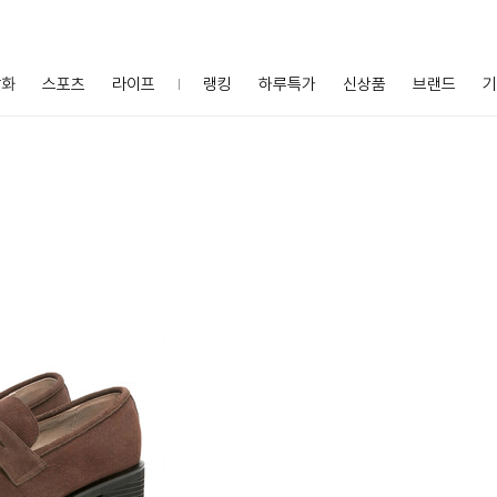
잡화
스포츠
라이프
랭킹
하루특가
신상품
브랜드
기