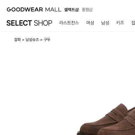
셀렉트샵
폴햄샵
라스트찬스
여성
남성
키즈
잡화
남성슈즈
구두