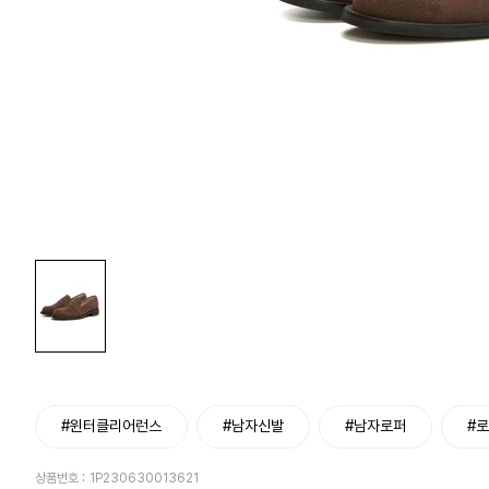
#윈터클리어런스
#남자신발
#남자로퍼
#
상품번호 :
1P230630013621