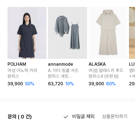
POLHAM
annanmode
ALASKA
LU
여성 아노락 카라
A. 아더 링클 셔츠
여성) 알래스카 후드
썸
원피스
원피스 세트
원피스4 (우븐성)
+
[드레스E0119P02]
39,900
50%
63,720
10%
39,900
60%
29
문의 ( 0 건)
비밀글 제외
상품문의하기