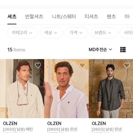
셔츠
반팔셔츠
니트/스웨터
티셔츠
팬츠
아
카테고리
색상
가격
브랜드
사이
15
MD추천순
Items
OLZEN
OLZEN
OLZEN
[26SS] 남성) 패턴
[26SS] 남성) 린넨
[26SS] 남성) 린넨