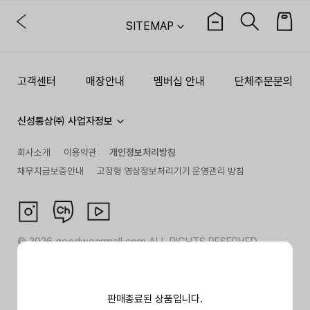
SITEMAP
고객센터
매장안내
멤버십 안내
단체주문문의
신성통상㈜ 사업자정보
회사소개
이용약관
개인정보처리방침
채무지급보증안내
고정형 영상정보처리기기 운영관리 방침
©
2026
goodwearmall.com ALL RIGHTS RESERVED
판매종료된 상품입니다.