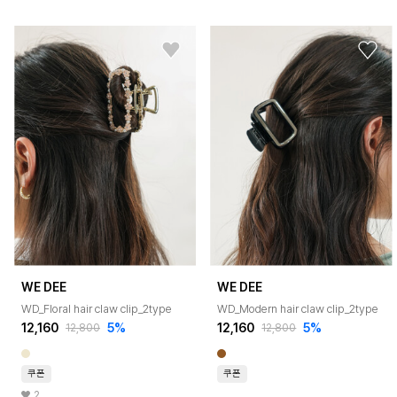
WE DEE
WE DEE
WD_Floral hair claw clip_2type
WD_Modern hair claw clip_2type
12,160
5%
12,160
5%
12,800
12,800
쿠폰
쿠폰
2