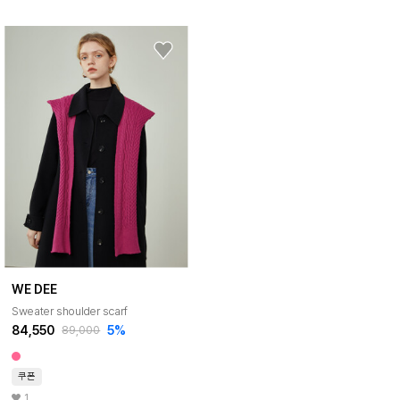
WE DEE
Sweater shoulder scarf
84,550
5%
89,000
쿠폰
1