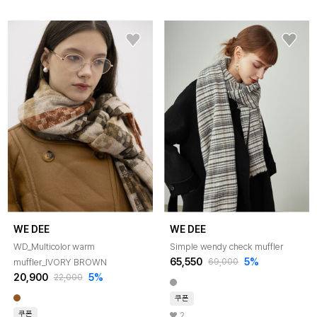
WE DEE
WE DEE
WD_Multicolor warm
Simple wendy check muffler
65,550
5%
muffler_IVORY BROWN
69,000
20,900
5%
22,000
쿠폰
쿠폰
2