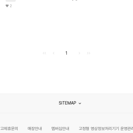
2
처음으로
이전으로
다음으로
마지막으로
1
SITEMAP
광고제휴문의
매장안내
멤버십안내
고정형 영상정보처리기기 운영관