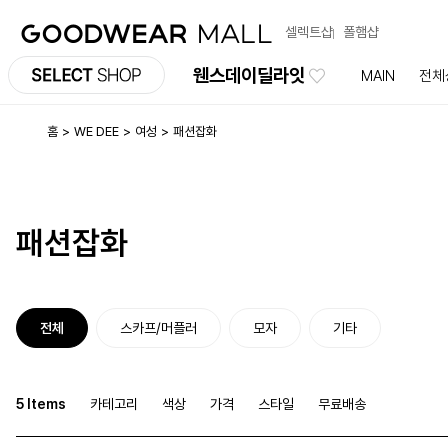
셀렉트샵
폴햄샵
웬스데이딜라잇
MAIN
전체
홈
WE DEE
여성
패션잡화
패션잡화
전체
스카프/머플러
모자
기타
5 Items
카테고리
색상
가격
스타일
무료배송