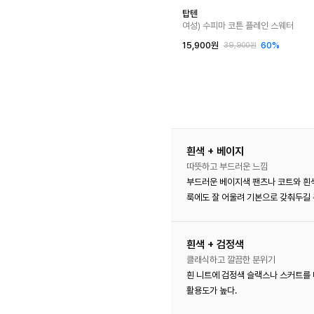
탑텐
여성) 수피마 코튼 플레인 스웨터
15,900원
60%
39,900원
흰색 + 베이지
따뜻하고 부드러운 느낌
부드러운 베이지색 팬츠나 코트와 흰색
룩에도 잘 어울려 기본으로 갖춰두길 
흰색 + 검정색
클래식하고 깔끔한 분위기
흰 니트에 검정색 슬랙스나 스커트를 
활용도가 높다.