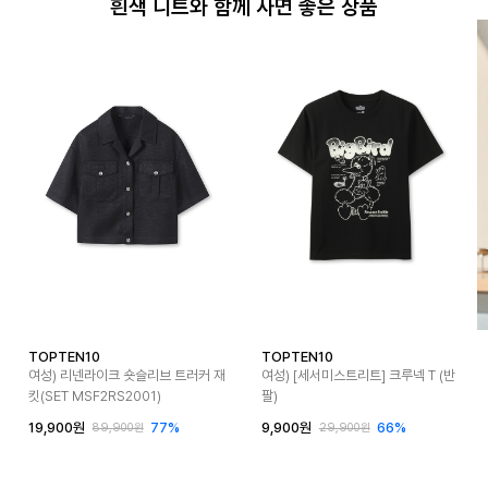
흰색 니트와 함께 사면 좋은 상품
TOPTEN10
TOPTEN10
여성) 리넨라이크 숏슬리브 트러커 재
여성) [세서미스트리트] 크루넥 T (반
킷(SET MSF2RS2001)
팔)
19,900원
77%
9,900원
66%
89,900원
29,900원