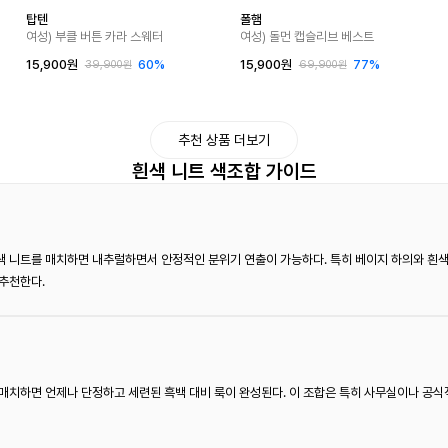
탑텐
폴햄
여성) 부클 버튼 카라 스웨터
여성) 돌먼 캡슬리브 베스트
15,900원
60%
15,900원
77%
39,900원
69,900원
추천 상품 더보기
흰색 니트 색조합 가이드
 니트를 매치하면 내추럴하면서 안정적인 분위기 연출이 가능하다. 특히 베이지 하의와 흰색
추천한다.
매치하면 언제나 단정하고 세련된 흑백 대비 룩이 완성된다. 이 조합은 특히 사무실이나 공