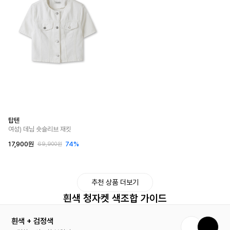
탑텐
여성) 데님 숏슬리브 재킷
17,900원
74%
69,900원
추천 상품 더보기
흰색 청자켓 색조합 가이드
흰색 + 검정색