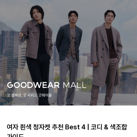
굿 셀렉션, 굿 서비스 굿웨어몰
여자 흰색 청자켓 추천 Best 4 | 코디 & 색조합
가이드