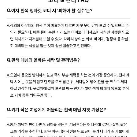
코디 & 관리 FAQ
Q.
여자 흰색 청자켓 코디 시 '피해야 할 실수'는?
A.
상의와 아우터의 흰색 톤이 미묘하게 다르면 자칫 옷이 낡아 보일 수 있으므로 주
의가 필요하다. 예를 들어 누런 기가 도는 아이보리 티셔츠에 새하얀 자켓을 입으
면 티셔츠가 지저분해 보일 수 있다. 차라리 상의는 회색, 베이지, 검정색 등 확실
히 대비되는 색상을 입는 것이 훨씬 깔끔하고 안전하다.
Q.
흰색 데님의 올바른 세탁 및 관리법은?
A.
오염이 묻으면 방치하지 말고 즉시 부분 세탁을 하는 것이 가장 중요하다. 전체 세
탁 시에는 옷을 뒤집고 단추를 모두 잠근 뒤, 세탁망에 넣어 찬물 울 코스로 세탁
하길 권장한다. 옷걸이에 걸어 보관할 때는 먼지가 쌓여 색이 바래지 않도록 부직
포 커버 등을 씌워두면 좋다.
Q.
키가 작은 여성에게 어울리는 흰색 데님 자켓 기장은?
A.
키가 아담한 편이라면 엉덩이를 덮는 긴 기장보다는 허리선에 맞거나 살짝 짧은
크롭 기장을 추천한다. 짧은 아우터는 시선을 위로 끌어 올려 다리가 길어 보이게