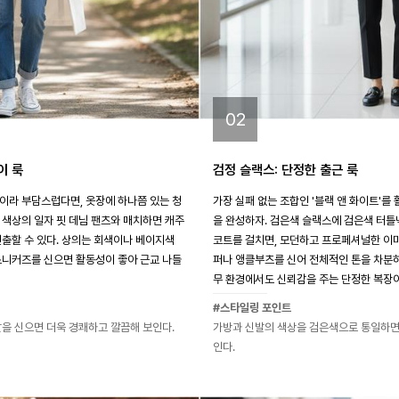
02
이 룩
검정 슬랙스: 단정한 출근 룩
이라 부담스럽다면, 옷장에 하나쯤 있는 청
가장 실패 없는 조합인 '블랙 앤 화이트'
 색상의 일자 핏 데님 팬츠와 매치하면 캐주
을 완성하자. 검은색 슬랙스에 검은색 터틀
연출할 수 있다. 상의는 회색이나 베이지색
코트를 걸치면, 모던하고 프로페셔널한 이미
스니커즈를 신으면 활동성이 좋아 근교 나들
퍼나 앵클부츠를 신어 전체적인 톤을 차분하
무 환경에서도 신뢰감을 주는 단정한 복장이
#스타일링 포인트
말을 신으면 더욱 경쾌하고 깔끔해 보인다.
가방과 신발의 색상을 검은색으로 통일하면
인다.