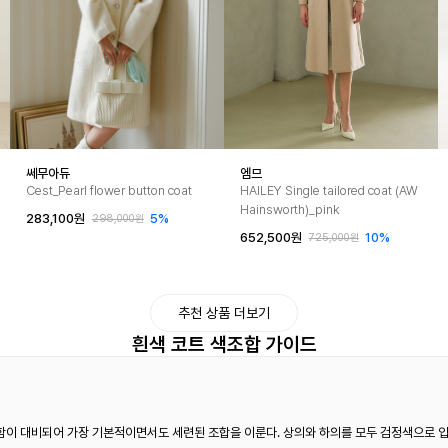
쎄무아듀
엠므
Cest_Pearl flower button coat
HAILEY Single tailored coat (AW
Hainsworth)_pink
283,100원
5%
298,000원
652,500원
10%
725,000원
추천 상품 더보기
흰색 코트 색조합 가이드
함이 대비되어 가장 기본적이면서도 세련된 조합을 이룬다. 상의와 하의를 모두 검정색으로 입