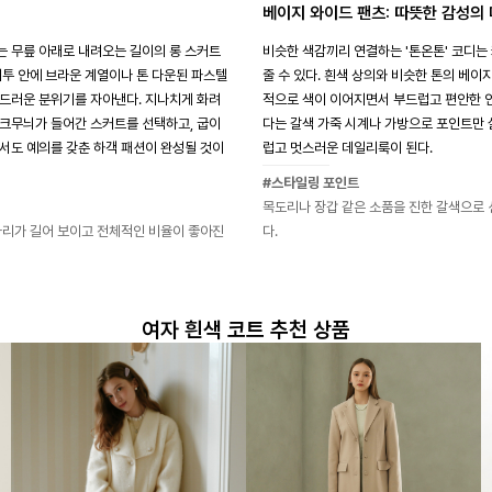
베이지 와이드 팬츠: 따뜻한 감성의
 무릎 아래로 내려오는 길이의 롱 스커트
비슷한 색감끼리 연결하는 '톤온톤' 코디는
외투 안에 브라운 계열이나 톤 다운된 파스텔
줄 수 있다. 흰색 상의와 비슷한 톤의 베
드러운 분위기를 자아낸다. 지나치게 화려
적으로 색이 이어지면서 부드럽고 편안한 인
크무늬가 들어간 스커트를 선택하고, 굽이
다는 갈색 가죽 시계나 가방으로 포인트만 
서도 예의를 갖춘 하객 패션이 완성될 것이
럽고 멋스러운 데일리룩이 된다.
#스타일링 포인트
목도리나 장갑 같은 소품을 진한 갈색으로 
다리가 길어 보이고 전체적인 비율이 좋아진
다.
여자 흰색 코트 추천 상품