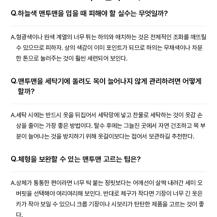
Q.
하늘색 맨투맨을 입을 때 피해야 할 실수는 무엇일까?
A.
형광색이나 원색 계열의 너무 튀는 하의와 매치하는 것은 전체적인 조화를 깨뜨릴
수 있으므로 피하자. 상의 색감이 이미 포인트가 되므로 하의는 무채색이나 차분
한 톤으로 눌러주는 것이 훨씬 세련되어 보인다.
Q.
맨투맨을 세탁기에 돌려도 목이 늘어나지 않게 관리하려면 어떻게
할까?
A.
세탁 시에는 반드시 옷을 뒤집어서 세탁망에 넣고 찬물로 세탁하는 것이 옷감 손
상을 줄이는 가장 좋은 방법이다. 탈수 후에는 그늘진 곳에서 자연 건조하고 목 부
분이 늘어나는 것을 방지하기 위해 옷걸이보다는 접어서 보관하길 추천한다.
Q.
체형을 보완할 수 있는 맨투맨 고르는 팁은?
A.
상체가 통통한 편이라면 너무 딱 붙는 정핏보다는 어깨선이 살짝 내려간 세미 오
버핏을 선택해야 여리여리해 보인다. 반대로 체구가 작다면 기장이 너무 긴 옷은
키가 작아 보일 수 있으니 크롭 기장이나 시보리가 탄탄한 제품을 고르는 것이 좋
다.