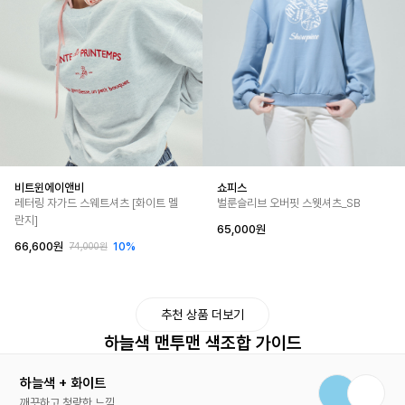
비트윈에이앤비
쇼피스
레터링 자가드 스웨트셔츠 [화이트 멜
벌룬슬리브 오버핏 스웻셔츠_SB
란지]
65,000원
66,600원
10%
74,000원
추천 상품 더보기
하늘색 맨투맨 색조합 가이드
하늘색 + 화이트
깨끗하고 청량한 느낌