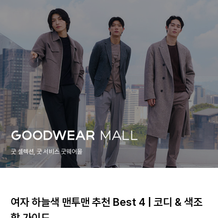
굿 셀렉션, 굿 서비스 굿웨어몰
여자 하늘색 맨투맨 추천 Best 4 | 코디 & 색조
합 가이드