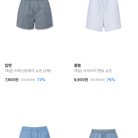
탑텐
폴햄
여성) 수퍼스트레치 쇼츠 (3부)
여성) 시어서커 밴딩 쇼츠
7,900원
73%
9,900원
75%
29,900원
39,900원