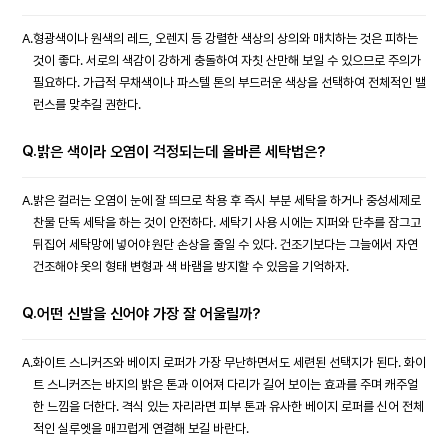
A.
형광색이나 원색의 레드, 오렌지 등 강렬한 색상의 상의와 매치하는 것은 피하는
것이 좋다. 서로의 색감이 강하게 충돌하여 자칫 산만해 보일 수 있으므로 주의가
필요하다. 가급적 무채색이나 파스텔 톤의 부드러운 색상을 선택하여 전체적인 밸
런스를 맞추길 권한다.
Q.
밝은 색이라 오염이 걱정되는데 올바른 세탁법은?
A.
밝은 컬러는 오염이 눈에 잘 띄므로 착용 후 즉시 부분 세탁을 하거나 중성세제로
찬물 단독 세탁을 하는 것이 안전하다. 세탁기 사용 시에는 지퍼와 단추를 잠그고
뒤집어 세탁망에 넣어야 원단 손상을 줄일 수 있다. 건조기보다는 그늘에서 자연
건조해야 옷의 형태 변형과 색 바램을 방지할 수 있음을 기억하자.
Q.
어떤 신발을 신어야 가장 잘 어울릴까?
A.
화이트 스니커즈와 베이지 로퍼가 가장 무난하면서도 세련된 선택지가 된다. 화이
트 스니커즈는 바지의 밝은 톤과 이어져 다리가 길어 보이는 효과를 주며 캐주얼
한 느낌을 더한다. 격식 있는 자리라면 피부 톤과 유사한 베이지 로퍼를 신어 전체
적인 실루엣을 매끄럽게 연결해 보길 바란다.