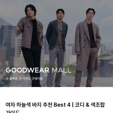
굿 셀렉션, 굿 서비스 굿웨어몰
여자 하늘색 바지 추천 Best 4 | 코디 & 색조합
가이드