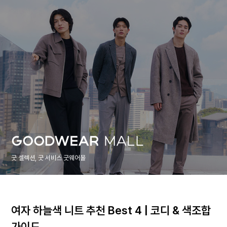
굿 셀렉션, 굿 서비스 굿웨어몰
여자 하늘색 니트 추천 Best 4 | 코디 & 색조합
가이드