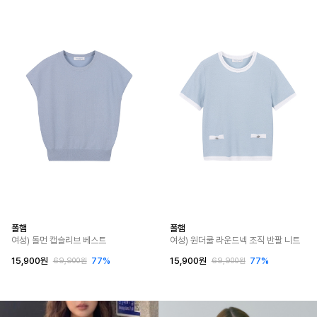
폴햄
폴햄
여성) 돌먼 캡슬리브 베스트
여성) 원더쿨 라운드넥 조직 반팔 니트
15,900원
77%
15,900원
77%
69,900원
69,900원