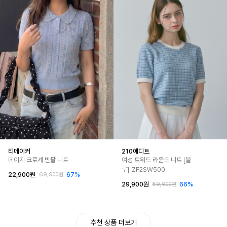
티메이커
210에디트
데이지 크로셰 반팔 니트
여성 트위드 라운드 니트 [블
루]_ZF2SW500
22,900원
67%
69,900원
29,900원
66%
89,900원
추천 상품 더보기