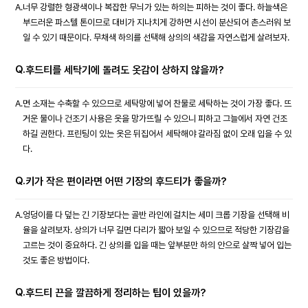
A.
너무 강렬한 형광색이나 복잡한 무늬가 있는 하의는 피하는 것이 좋다. 하늘색은
부드러운 파스텔 톤이므로 대비가 지나치게 강하면 시선이 분산되어 촌스러워 보
일 수 있기 때문이다. 무채색 하의를 선택해 상의의 색감을 자연스럽게 살려보자.
Q.
후드티를 세탁기에 돌려도 옷감이 상하지 않을까?
A.
면 소재는 수축할 수 있으므로 세탁망에 넣어 찬물로 세탁하는 것이 가장 좋다. 뜨
거운 물이나 건조기 사용은 옷을 망가뜨릴 수 있으니 피하고 그늘에서 자연 건조
하길 권한다. 프린팅이 있는 옷은 뒤집어서 세탁해야 갈라짐 없이 오래 입을 수 있
다.
Q.
키가 작은 편이라면 어떤 기장의 후드티가 좋을까?
A.
엉덩이를 다 덮는 긴 기장보다는 골반 라인에 걸치는 세미 크롭 기장을 선택해 비
율을 살려보자. 상의가 너무 길면 다리가 짧아 보일 수 있으므로 적당한 기장감을
고르는 것이 중요하다. 긴 상의를 입을 때는 앞부분만 하의 안으로 살짝 넣어 입는
것도 좋은 방법이다.
Q.
후드티 끈을 깔끔하게 정리하는 팁이 있을까?