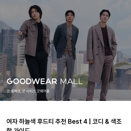
굿 셀렉션, 굿 서비스 굿웨어몰
여자 하늘색 후드티 추천 Best 4 | 코디 & 색조
합 가이드