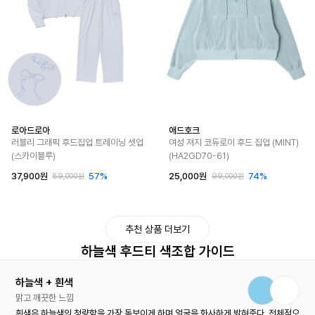
로아드로아
애드호크
러블리 그래픽 후드집업 트레이닝 셋업
여성 져지 코듀로이 후드 집업 (MINT)
(스카이블루)
(HA2GD70-61)
37,900원
57%
25,000원
74%
89,000원
99,000원
추천 상품 더보기
하늘색 후드티 색조합 가이드
하늘색 + 흰색
맑고 깨끗한 느낌
흰색은 하늘색의 청량함을 가장 돋보이게 하며 얼굴을 화사하게 밝혀준다. 전체적으