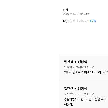
탑텐
여성) 포플린 크롭 셔츠
12,900원
67%
39,900원
빨간색 + 진청색
단정하고 클래식한 분위기
빨간색 상의에 진청색이나 네이비색 하
빨간색 + 검정색
도시적이고 시크한 분위기
강렬하면서도 현대적인 느낌을 주어 
성된다.