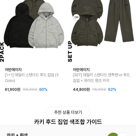
어반에이지
어반에이지
[1+1] 데일리 스탠다드 후드 집업 (3
[SET] 데일리 스탠다드 맨투맨 or 후드
Color)
집업 + 와이드 팬츠 카키
61,900원
60%
44,800원
62%
158,000원
118,000원
추천 상품 더보기
카키 후드 집업 색조합 가이드
카키 + 흰색