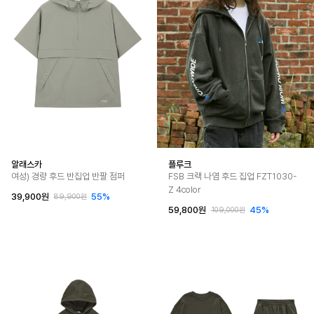
알래스카
플루크
여성) 경량 후드 반집업 반팔 점퍼
FSB 크랙 나염 후드 집업 FZT1030-
Z 4color
39,900원
55%
89,900원
59,800원
45%
109,000원