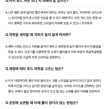
Q.
카키 후드 자켓 코디 시 피해야 할 실수는?
A.
너무 쨍한 원색 컬러인 빨간색과의 매치는 피하는 것이 좋다. 자칫하면 크리스마
스 트리처럼 보여 촌스러운 인상을 줄 수 있기 때문이다. 또한 격식 있는 정장 바
지나 뾰족한 구두와 매치하면 스타일이 어색해 보일 수 있으니 주의하자.
Q.
자켓을 세탁할 때 지퍼가 울지 않게 하려면?
A.
세탁 시에는 반드시 지퍼를 끝까지 채우고 세탁망에 넣어 빨아야 옷의 뒤틀림을
막을 수 있다. 건조기를 사용하면 면 소재가 줄어들어 지퍼 부분이 쭈글쭈글해질
수 있으므로 가급적 자연 건조하길 권장한다.
Q.
체형에 따라 후드 자켓을 고르는 팁은?
A.
키가 아담하다면 골반 위로 올라오는 크롭 스타일을 입어야 다리가 길어 보인다.
하체 라인을 가리고 싶다면 엉덩이를 살짝 덮는 오버핏 사이즈를 선택하는 것이
좋다. 어깨가 좁은 편이라면 모자가 크고 힘 있는 소재를 골라 어깨를 보완하자.
Q.
옷장에 보관할 때 어깨 뿔이 생기지 않는 방법은?