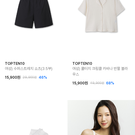
TOPTEN10
TOPTEN10
여성) 수퍼스트레치 쇼츠(3.5부)
여성) 쿨터치 크링클 카바나 반팔 블라
우스
15,900원
46%
29,900원
15,900원
68%
49,900원