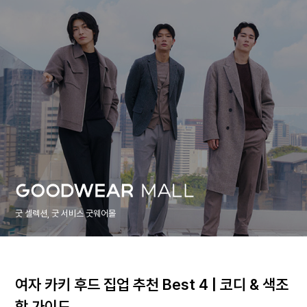
굿 셀렉션, 굿 서비스 굿웨어몰
여자 카키 후드 집업 추천 Best 4 | 코디 & 색조
합 가이드