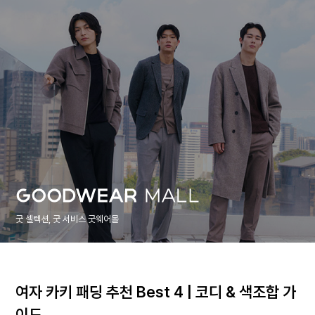
굿 셀렉션, 굿 서비스 굿웨어몰
여자 카키 패딩 추천 Best 4 | 코디 & 색조합 가
이드