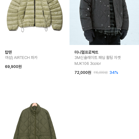
탑텐
미니멀프로젝트
여성) AIRTECH 파카
3M신슐레이트 패딩 퀼팅 자켓
MJK106 3color
69,900원
72,000원
34%
110,000원