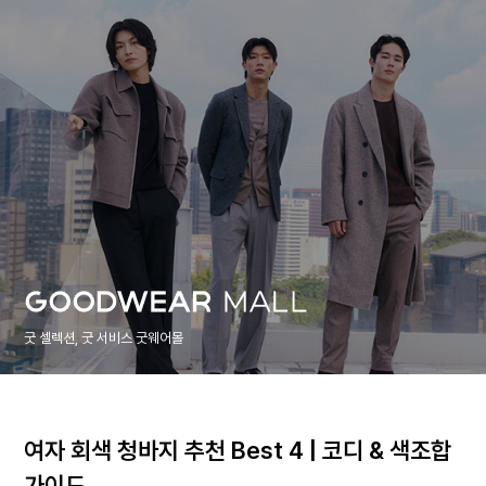
굿 셀렉션, 굿 서비스 굿웨어몰
여자 회색 청바지 추천 Best 4 | 코디 & 색조합
가이드