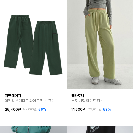
어반에이지
벨라도나
데일리 스탠다드 와이드 팬츠_그린
무지 밴딩 와이드 팬츠
25,400원
56%
11,900원
58%
59,000원
29,000원