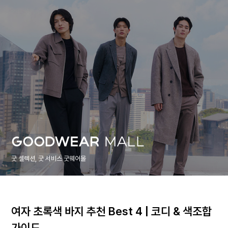
굿 셀렉션, 굿 서비스 굿웨어몰
여자 초록색 바지 추천 Best 4 | 코디 & 색조합
가이드