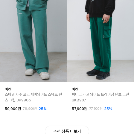
바켄
바켄
스마일 자수 로고 세미와이드 스웨트 팬
퍼티그 카고 와이드 트레이닝 팬츠 그린
츠 그린 BK9985
BK8907
59,900원
25%
57,900원
25%
79,900원
77,900원
추천 상품 더보기