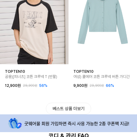
TOPTEN10
TOPTEN10
공용)[피너츠] 코튼 크루넥 T (반팔)
여성) 쿨에어 코튼 크루넥 버튼 가디건
12,900원
56%
9,900원
66%
29,900원
29,900원
베스트 상품 더보기
코디 & 관리 FAQ