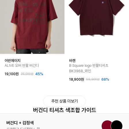
어반에이지
바켄
ALIVE 오버 반팔 버건디
B Square logo 반팔티셔츠
BK3968_와인
19,100원
45%
35,000원
18,900원
68%
59,900원
추천 상품 더보기
버건디 티셔츠 색조합 가이드
버건디 + 검정색