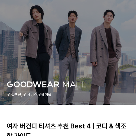
굿 셀렉션, 굿 서비스 굿웨어몰
여자 버건디 티셔츠 추천 Best 4 | 코디 & 색조
합 가이드