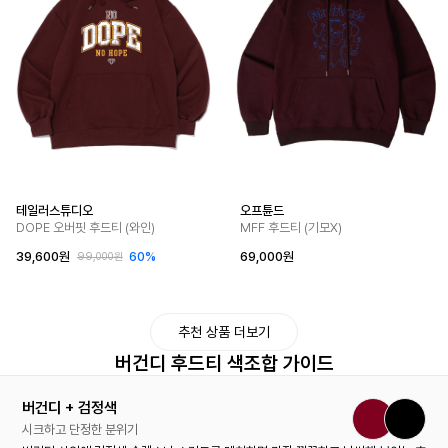
테일러스튜디오
오프튠드
DOPE 오버핏 후드티 (와인)
MFF 후드티 (기모X)
39,600원
60%
69,000원
99,000원
추천 상품 더보기
버건디 후드티 색조합 가이드
버건디 + 검정색
시크하고 단정한 분위기