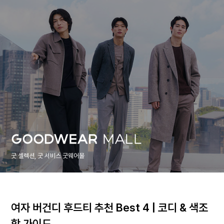
굿 셀렉션, 굿 서비스 굿웨어몰
여자 버건디 후드티 추천 Best 4 | 코디 & 색조
합 가이드