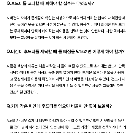
Q.
후드티를 코디할 때 피해야 할 실수는 무엇일까?
A.
버건디 자체가 존재감이 확실한 색상이므로 하의까지 화려한 원색이나 복잡한 패
턴이 들어간 옷을 입으면 시선이 분산될 수 있다. 형광색 바지나 화려한 패턴보다
는 무채색이나 단색의 베이직한 아이템을 선택하는 것이 안전하다. 과한 액세서리
보다는 깔끔함을 유지하는 것이 훨씬 세련되어 보인다.
Q.
버건디 후드티를 세탁할 때 물 빠짐을 막으려면 어떻게 해야 할까?
A.
짙은 색상의 의류는 처음 세탁할 때 물이 빠질 수 있으므로 초기에는 반드시 단독
세탁하거나 비슷한 색상의 옷과 함께 빨아야 한다. 뜨거운 물보다 찬물을 사용하
고 중성세제를 이용해 뒤집어서 세탁하면 색 바램을 최소화할 수 있다. 건조기 사
용은 옷을 수축시키거나 색감을 탁하게 만들 수 있으므로 서늘한 그늘에서 자연
건조하길 권장한다.
Q.
키가 작은 편인데 후드티를 입으면 비율이 안 좋아 보일까?
A.
상의가 너무 길게 내려오면 다리가 짧아 보일 수 있으므로 밑단 시보리를 안쪽으
로 접어 넣어 허리선에 맞춰 입는 것이 좋다. 크롭 기장의 제품을 선택하거나 하의