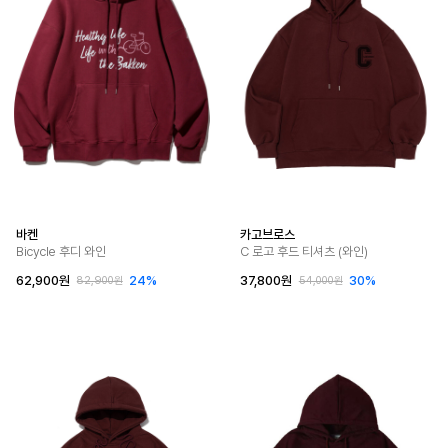
바켄
카고브로스
Bicycle 후디 와인
C 로고 후드 티셔츠 (와인)
62,900원
24%
37,800원
30%
82,900원
54,000원