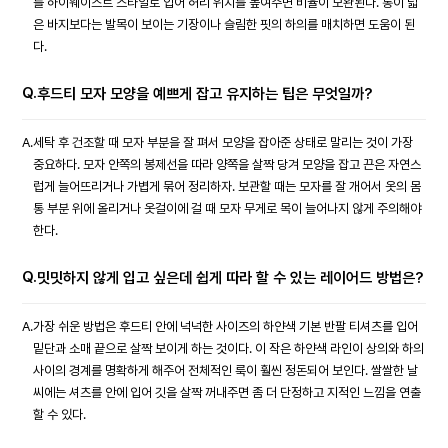
를 하이웨이스트 스타일로 입어 허리 위치를 높여주면 비율이 보완된다. 통이 넓
은 바지보다는 발목이 보이는 기장이나 슬림한 핏의 하의를 매치하면 도움이 된
다.
Q.
후드티 모자 모양을 예쁘게 잡고 유지하는 팁은 무엇일까?
A.
세탁 후 건조할 때 모자 부분을 잘 펴서 모양을 잡아준 상태로 말리는 것이 가장
중요하다. 모자 안쪽의 봉제선을 따라 양쪽을 살짝 당겨 모양을 잡고 끈은 자연스
럽게 늘어뜨리거나 가볍게 묶어 정리하자. 보관할 때는 모자를 잘 개어서 옷의 몸
통 부분 위에 올리거나 옷걸이에 걸 때 모자 무게로 목이 늘어나지 않게 주의해야
한다.
Q.
밋밋하지 않게 입고 싶은데 쉽게 따라 할 수 있는 레이어드 방법은?
A.
가장 쉬운 방법은 후드티 안에 넉넉한 사이즈의 하얀색 기본 반팔 티셔츠를 입어
밑단과 소매 끝으로 살짝 보이게 하는 것이다. 이 작은 하얀색 라인이 상의와 하의
사이의 경계를 명확하게 해주어 전체적인 룩이 훨씬 정돈되어 보인다. 쌀쌀한 날
씨에는 셔츠를 안에 입어 깃을 살짝 꺼내주면 좀 더 단정하고 지적인 느낌을 연출
할 수 있다.