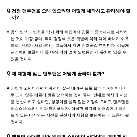
Q.
검정 맨투맨을 오래 입으려면 어떻게 세탁하고 관리해야 할
까?
A.
옷의 변색과 변형을 막기 위해 뒤집어서 찬물에 중성세제로 세탁하
는 것이 가장 좋다. 특히 검정색 옷은 햇볕에 약해 색이 바래기 쉬우
므로, 건조기 사용보다는 그늘에서 자연 건조하길 추천한다. 이렇게
관리하면 보풀이나 물 빠짐 걱정 없이 오랫동안 새 옷처럼 입을 수
있을 것이다.
Q.
제 체형에 맞는 맨투맨은 어떻게 골라야 할까?
A.
상체가 고민이라면 어깨선이 살짝 내려온 드롭 숄더 디자인이나 너
무 크지 않은 레귤러 핏을 선택하는 것이 좋다. 반대로 하체에 시선
을 분산시키고 싶다면, 엉덩이를 살짝 덮는 기장의 오버핏 맨투맨을
레깅스나 스키니진과 매치해보자. 적당한 크기의 레터링이나 프린
트가 있는 디자인은 시선을 분산시켜 체형을 보완하는 데 도움이 될
것이다.
Q.
맨투맨 소매를 걷어 입으면 스타일이 산다던데, 예쁘게 정