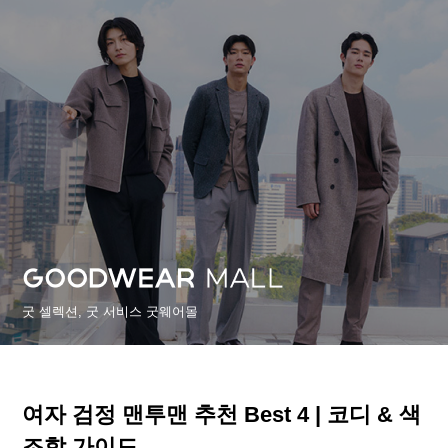
굿 셀렉션, 굿 서비스 굿웨어몰
여자 검정 맨투맨 추천 Best 4 | 코디 & 색
조합 가이드