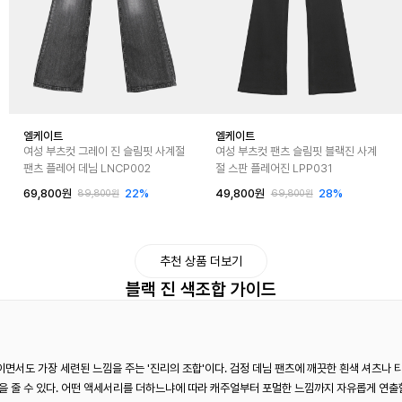
엘케이트
엘케이트
여성 부츠컷 그레이 진 슬림핏 사계절
여성 부츠컷 팬츠 슬림핏 블랙진 사계
팬츠 플레어 데님 LNCP002
절 스판 플레어진 LPP031
69,800원
22%
49,800원
28%
89,800원
69,800원
추천 상품 더보기
블랙 진 색조합 가이드
면서도 가장 세련된 느낌을 주는 '진리의 조합'이다. 검정 데님 팬츠에 깨끗한 흰색 셔츠나
을 줄 수 있다. 어떤 액세서리를 더하느냐에 따라 캐주얼부터 포멀한 느낌까지 자유롭게 연출할