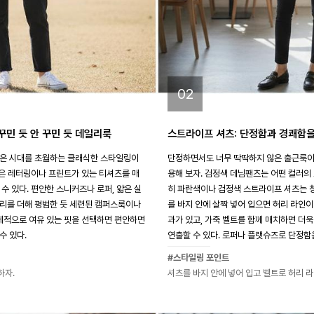
02
꾸민 듯 안 꾸민 듯 데일리룩
스트라이프 셔츠: 단정함과 경쾌함
합은 시대를 초월하는 클래식한 스타일링이
단정하면서도 너무 딱딱하지 않은 출근룩이
작은 레터링이나 프린트가 있는 티셔츠를 매
용해 보자. 검정색 데님팬츠는 어떤 컬러의
수 있다. 편안한 스니커즈나 로퍼, 얇은 실
히 파란색이나 검정색 스트라이프 셔츠는 청
리를 더해 평범한 듯 세련된 캠퍼스룩이나
를 바지 안에 살짝 넣어 입으면 허리 라인
전체적으로 여유 있는 핏을 선택하면 편안하면
과가 있고, 가죽 벨트를 함께 매치하면 더
수 있다.
연출할 수 있다. 로퍼나 플랫슈즈로 단정함
#스타일링 포인트
하자.
셔츠를 바지 안에 넣어 입고 벨트로 허리 