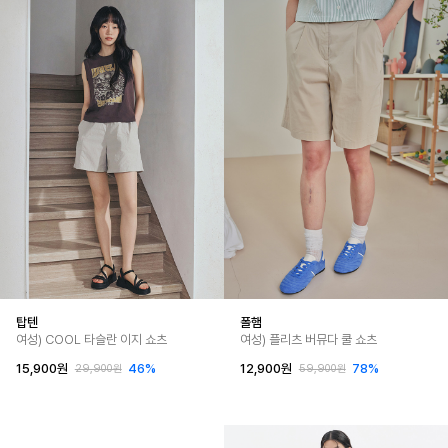
탑텐
폴햄
여성) COOL 타슬란 이지 쇼츠
여성) 플리츠 버뮤다 쿨 쇼츠
15,900원
46%
12,900원
78%
29,900원
59,900원