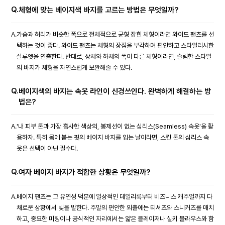
Q.
체형에 맞는 베이지색 바지를 고르는 방법은 무엇일까?
A.
가슴과 허리가 비슷한 폭으로 전체적으로 균형 잡힌 체형이라면 와이드 팬츠를 선
택하는 것이 좋다. 와이드 팬츠는 체형의 장점을 부각하며 편안하고 스타일리시한
실루엣을 연출한다. 반대로, 상체와 하체의 폭이 다른 체형이라면, 슬림한 스타일
의 바지가 체형을 자연스럽게 보완해줄 수 있다.
Q.
베이지색의 바지는 속옷 라인이 신경쓰인다. 완벽하게 해결하는 방
법은?
A.
'내 피부 톤과 가장 흡사한 색상의, 봉제선이 없는 심리스(Seamless) 속옷'을 활
용하자. 특히 몸에 붙는 핏의 베이지 바지를 입는 날이라면, 스킨 톤의 심리스 속
옷은 선택이 아닌 필수다.
Q.
여자 베이지 바지가 적합한 상황은 무엇일까?
A.
베이지 팬츠는 그 유연성 덕분에 일상적인 데일리룩부터 비즈니스 캐주얼까지 다
채로운 상황에서 빛을 발한다. 주말의 편안한 외출에는 티셔츠와 스니커즈를 매치
하고, 중요한 미팅이나 공식적인 자리에서는 얇은 블레이저나 실키 블라우스와 함