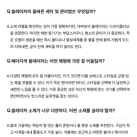
Q.
블레이저의 올바른 세탁 및 관리법은 무엇일까?
A.
소재 라벨을 확인하는 것이 가장 정확하지만, 대부분의 블레이저는 드라이클리닝
을 권장한다. 하지만 매번 맡기기는 부담스러우니, 평소의 관리가 더 중요하다. 작
은 오염이 생겼을 때는 즉시 물티슈나 중성세제를 푼 물을 천에 묻혀 가볍게 두드
려 지워내면, 굳이 전체 세탁을 하지 않아도 된다.
Q.
베이지색 블레이저는 어떤 체형에 가장 잘 어울릴까?
A.
다양한 체형에 모두 잘 어울리지만, 키가 크다면 더블 브레스트 스타일로 균형 있
는 룩을 연출할 수 있다. 키가 작은 편이라면 피티드 스타일을 선택해 더 날씬하고
세련된 느낌을 줄 수 있다. 가장 중요한 것은 자신의 체형에 맞는 크기를 선택하여
편안하면서도 멋스러운 실루엣을 찾는 것이다.
Q.
블레이저 소재가 너무 다양하다. 어떤 소재를 골라야 할까?
A.
봄과 가을에는 적당히 힘 있는 폴리 혼방이나 울 혼방 소재를 추천한다. 구김이 적
고 사계절 내내 활용도가 가장 높다. 겨울에는 포근하고 따뜻한 울이나 캐시미어