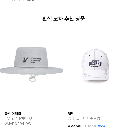
흰색 모자 추천 상품
볼빅 어패럴
탑텐
남성 2in1 탈부착 햇
공용) 스티치 자수 볼캡
VMAPQ304_OW
9,900원
50%
19,900원