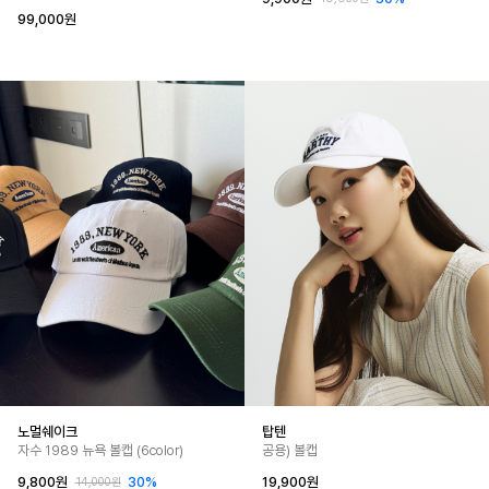
99,000원
노멀쉐이크
탑텐
자수 1989 뉴욕 볼캡 (6color)
공용) 볼캡
9,800원
30%
19,900원
14,000원