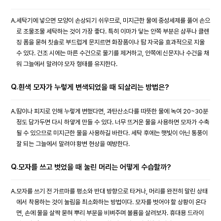
A.
세탁기에 넣으면 모양이 손상되기 쉬우므로, 미지근한 물에 중성세제를 풀어 손으
로 조물조물 세탁하는 것이 가장 좋다. 특히 이마가 닿는 안쪽 부분은 샴푸나 클렌
징 폼을 묻혀 칫솔로 부드럽게 문지르면 화장품이나 땀 자국을 효과적으로 지울
수 있다. 건조 시에는 마른 수건으로 물기를 제거하고, 안쪽에 신문지나 수건을 채
워 그늘에서 말려야 모자 형태를 유지한다.
Q.
흰색 모자가 누렇게 변색되었을 때 되살리는 방법은?
A.
땀이나 피지로 인해 누렇게 변했다면, 과탄산소다를 따뜻한 물에 녹여 20~30분
정도 담가두면 다시 하얗게 만들 수 있다. 너무 뜨거운 물을 사용하면 모자가 수축
될 수 있으므로 미지근한 물을 사용하길 바란다. 세탁 후에는 햇빛이 아닌 통풍이
잘 되는 그늘에서 말려야 황변 현상을 예방한다.
Q.
모자를 쓰고 벗었을 때 눌린 머리는 어떻게 수습할까?
A.
모자를 쓰기 전 가르마를 평소와 반대 방향으로 타거나, 머리를 완전히 말린 상태
에서 착용하는 것이 눌림을 최소화하는 방법이다. 모자를 벗어야 할 상황이 온다
면, 손에 물을 살짝 묻혀 뿌리 부분을 비벼주며 볼륨을 살려보자. 휴대용 드라이