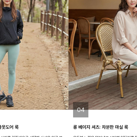
04
아웃도어 룩
롱 베이지 셔츠: 차분한 마실 룩