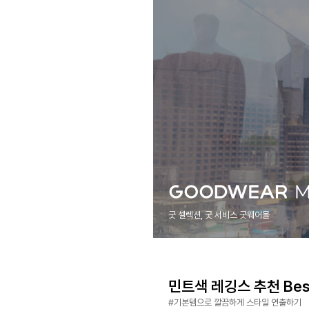
굿 셀렉션, 굿 서비스 굿웨어몰
민트색 레깅스 추천 Best
#기본템으로 깔끔하게 스타일 연출하기