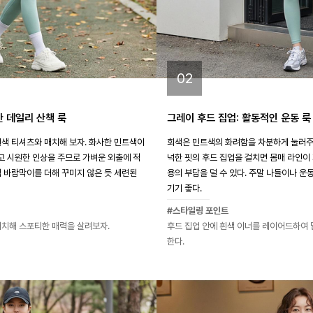
02
한 데일리 산책 룩
그레이 후드 집업: 활동적인 운동 룩
흰색 티셔츠와 매치해 보자. 화사한 민트색이
회색은 민트색의 화려함을 차분하게 눌러주
 시원한 인상을 주므로 가벼운 외출에 적
넉한 핏의 후드 집업을 걸치면 몸매 라인이
색 바람막이를 더해 꾸미지 않은 듯 세련된
용의 부담을 덜 수 있다. 주말 나들이나 운
기기 좋다.
#스타일링 포인트
매치해 스포티한 매력을 살려보자.
후드 집업 안에 흰색 이너를 레이어드하여 
한다.