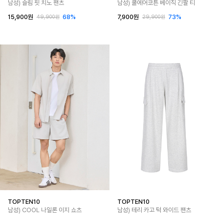
남성) 슬림 핏 치노 팬츠
남성) 쿨에어코튼 베이직 긴팔 티
15,900원
68%
7,900원
73%
49,900원
29,900원
TOPTEN10
TOPTEN10
남성) COOL 나일론 이지 쇼츠
남성) 테리 카고 턱 와이드 팬츠