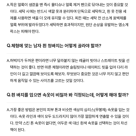
A.
작은 얼룩이 생겼을 땐 즉시 물티슈나 얼룩 제거 펜으로 닦아내는 것이 중요할 것
이다. 세탁 시에는 반드시 색깔 옷과 분리하여 단독으로 세탁하고, 흰 옷 전용 세
제를 사용하면 색을 더 오래 유지할 수 있다. 찌든 때는 세탁 전 산소계 표백제를
얼룩 부위에 발라두었다가 세탁하면 효과적이지만, 원단 손상을 유발하는 염소계
락스는 피해야 한다.
Q.
체형에 맞는 남자 흰 청바지는 어떻게 골라야 할까?
A.
허벅지가 두꺼운 편이라면 너무 달라붙지 않는 레귤러 핏이나 스트레이트 핏을 선
택하는 것이 좋다. 반면 마른 체형이라면 슬림핏이나 테이퍼드 핏을 입어 다리 라
인이 더 길고 깔끔해 보이도록 해보자. 무엇보다 중요한 것은 너무 끼지 않고 편안
하게 움직일 수 있는 사이즈를 고르는 것일 것이다.
Q.
흰 바지를 입으면 속옷이 비칠까 봐 걱정되는데, 어떻게 해야 할까?
A.
가장 좋은 방법은 본인의 피부 톤과 비슷한 색상의 심리스(무봉제) 속옷을 입는 것
이다. 속옷 라인과 색이 모두 도드라지지 않아 가장 깔끔하게 연출할 수 있을 것이
다. 만약 스킨 톤 속옷이 없다면, 어두운 색 대신 흰색 속옷을 선택하는 것이 차선
책이 된다.