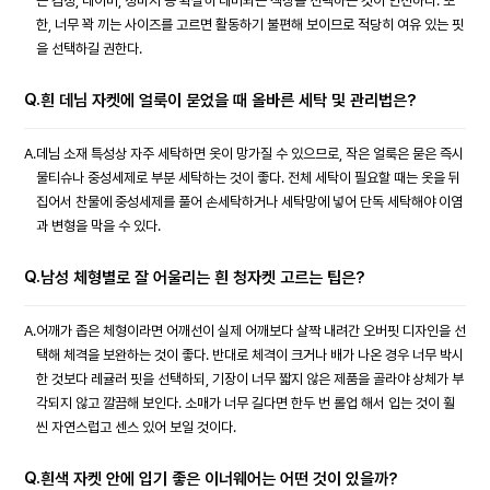
는 검정, 네이비, 청바지 등 확실히 대비되는 색상을 선택하는 것이 안전하다. 또
한, 너무 꽉 끼는 사이즈를 고르면 활동하기 불편해 보이므로 적당히 여유 있는 핏
을 선택하길 권한다.
Q.
흰 데님 자켓에 얼룩이 묻었을 때 올바른 세탁 및 관리법은?
A.
데님 소재 특성상 자주 세탁하면 옷이 망가질 수 있으므로, 작은 얼룩은 묻은 즉시
물티슈나 중성세제로 부분 세탁하는 것이 좋다. 전체 세탁이 필요할 때는 옷을 뒤
집어서 찬물에 중성세제를 풀어 손세탁하거나 세탁망에 넣어 단독 세탁해야 이염
과 변형을 막을 수 있다.
Q.
남성 체형별로 잘 어울리는 흰 청자켓 고르는 팁은?
A.
어깨가 좁은 체형이라면 어깨선이 실제 어깨보다 살짝 내려간 오버핏 디자인을 선
택해 체격을 보완하는 것이 좋다. 반대로 체격이 크거나 배가 나온 경우 너무 박시
한 것보다 레귤러 핏을 선택하되, 기장이 너무 짧지 않은 제품을 골라야 상체가 부
각되지 않고 깔끔해 보인다. 소매가 너무 길다면 한두 번 롤업 해서 입는 것이 훨
씬 자연스럽고 센스 있어 보일 것이다.
Q.
흰색 자켓 안에 입기 좋은 이너웨어는 어떤 것이 있을까?