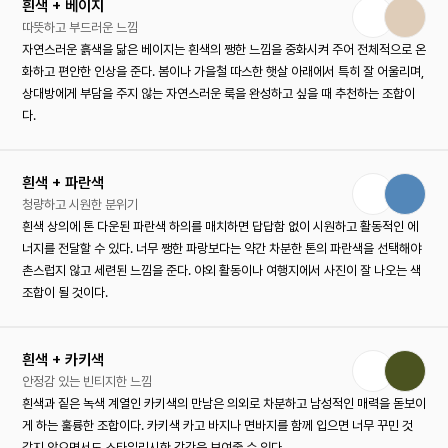
흰색 + 베이지
따뜻하고 부드러운 느낌
자연스러운 흙색을 닮은 베이지는 흰색의 쨍한 느낌을 중화시켜 주어 전체적으로 온
화하고 편안한 인상을 준다. 봄이나 가을철 따스한 햇살 아래에서 특히 잘 어울리며,
상대방에게 부담을 주지 않는 자연스러운 룩을 완성하고 싶을 때 추천하는 조합이
다.
흰색 + 파란색
청량하고 시원한 분위기
흰색 상의에 톤 다운된 파란색 하의를 매치하면 답답함 없이 시원하고 활동적인 에
너지를 전달할 수 있다. 너무 쨍한 파랑보다는 약간 차분한 톤의 파란색을 선택해야
촌스럽지 않고 세련된 느낌을 준다. 야외 활동이나 여행지에서 사진이 잘 나오는 색
조합이 될 것이다.
흰색 + 카키색
안정감 있는 빈티지한 느낌
흰색과 짙은 녹색 계열인 카키색의 만남은 의외로 차분하고 남성적인 매력을 돋보이
게 하는 훌륭한 조합이다. 카키색 카고 바지나 면바지를 함께 입으면 너무 꾸민 것
같지 않으면서도 스타일리시한 감각을 보여줄 수 있다.