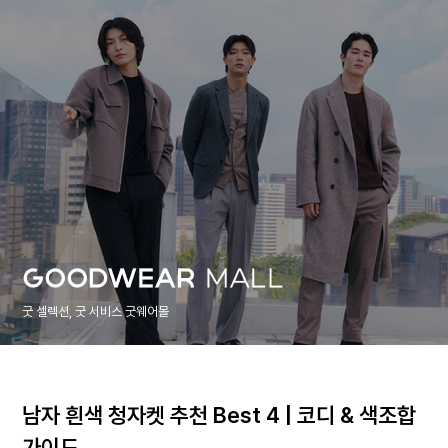
굿 셀렉션, 굿 서비스 굿웨어몰
남자 흰색 청자켓 추천 Best 4 | 코디 & 색조합
가이드