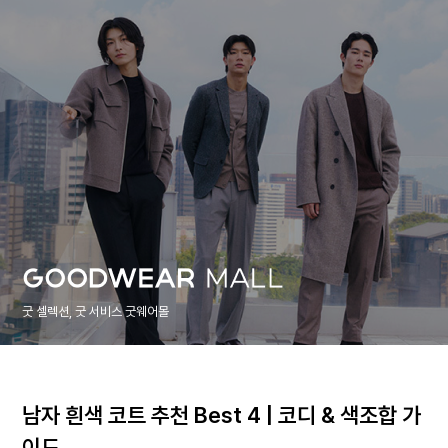
굿 셀렉션, 굿 서비스 굿웨어몰
남자 흰색 코트 추천 Best 4 | 코디 & 색조합 가
이드