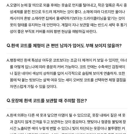
A.
오염이 눈에 잘 띄므로 외출 후에는 옷솔로 먼지를 털어내고, 작은 얼룩은 즉시 중
성세제를 묻힌 천으로 두드려 제거하는 것이 좋다. 소재에 따라 다르지만 울이나
캐시미어 혼방 소재라면 집에서 물세탁하기보다는 드라이클리닝을 맡기는 것이
옷의 형태를 유지하는 데 안전하다. 계절이 지나 보관할 때는 반드시 세탁 후 통기
성이 좋은 부직포 커버를 씌워 황변 현상을 예방하길 바란다.
Q.
흰색 코트를 체형이 큰 편인 남자가 입어도 부해 보이지 않을까?
A.
팽창색인 흰색 특성상 어두운 코트보다는 조금 더 체격이 커 보일 수 있지만, 이너
를 어떻게 입느냐에 따라 충분히 커버 가능하다. 코트 안에는 수축색인 검정색이
나 짙은 네이비 색상의 상하의를 입어 시각적으로 슬림해 보이게 연출하자. 또한
몸에 딱 붙는 핏보다는 살짝 여유 있는 세미 오버핏 코트를 선택하면 체형 결점을
자연스럽게 가릴 수 있을 것이다.
Q.
옷장에 흰색 코트를 보관할 때 주의할 점은?
A.
흰색 의류는 다른 색 옷과 닿으면 이염이 될 수 있으므로, 옷장 내에서 짙은 색 옷
과 겹치지 않게 간격을 두고 보관하는 것이 중요하다. 햇빛이나 형광등 불빛에 장
시간 노출되면 색이 누렇게 변할 수 있으니 빛이 차단되는 옷장이나 불투명한 커