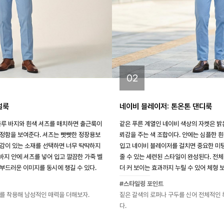
02
얼룩
네이비 블레이저: 톤온톤 댄디룩
블루 바지와 흰색 셔츠를 매치하면 출근룩이
같은 푸른 계열인 네이비 색상의 자켓은 밝
정함을 보여준다. 셔츠는 빳빳한 정장용보
뢰감을 주는 색 조합이다. 안에는 심플한 
감이 있는 소재를 선택하면 너무 딱딱하지
입고 네이비 블레이저를 걸치면 중요한 미
 바지 안에 셔츠를 넣어 입고 깔끔한 가죽 벨
줄 수 있는 세련된 스타일이 완성된다. 전
부드러운 이미지를 동시에 챙길 수 있다.
더 커 보이는 효과까지 누릴 수 있어 체형 
#스타일링 포인트
를 착용해 남성적인 매력을 더해보자.
짙은 갈색의 로퍼나 구두를 신어 전체적인
다.