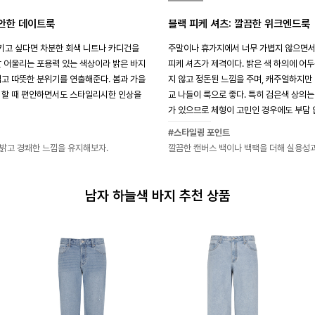
편안한 데이트룩
블랙 피케 셔츠: 깔끔한 위크엔드룩
키고 싶다면 차분한 회색 니트나 카디건을
주말이나 휴가지에서 너무 가볍지 않으면서
잘 어울리는 포용력 있는 색상이라 밝은 바지
피케 셔츠가 제격이다. 밝은 색 하의에 어
럽고 따뜻한 분위기를 연출해준다. 봄과 가을
지 않고 정돈된 느낌을 주며, 캐주얼하지만
 할 때 편안하면서도 스타일리시한 인상을
교 나들이 룩으로 좋다. 특히 검은색 상의
가 있으므로 체형이 고민인 경우에도 부담 
#스타일링 포인트
밝고 경쾌한 느낌을 유지해보자.
깔끔한 캔버스 백이나 백팩을 더해 실용성과
남자 하늘색 바지 추천 상품