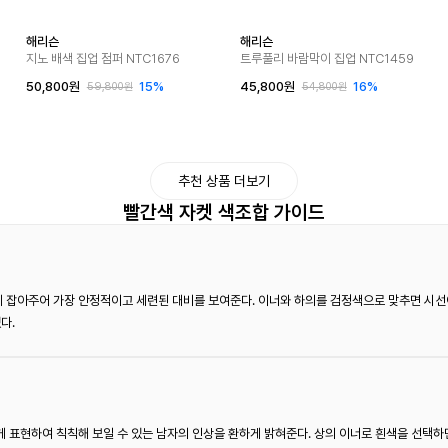
해리슨
해리슨
지노 배색 집업 점퍼 NTC1676
트루풀리 바람막이 집업 NTC1459
50,800원
15%
45,800원
16%
59,800원
54,800원
추천 상품 더보기
빨간색 자켓 색조합 가이드
 잡아주어 가장 안정적이고 세련된 대비를 보여준다. 이너와 하의를 검정색으로 맞추면 시선이
다.
 표현하여 칙칙해 보일 수 있는 남자의 인상을 환하게 밝혀준다. 상의 이너로 흰색을 선택하