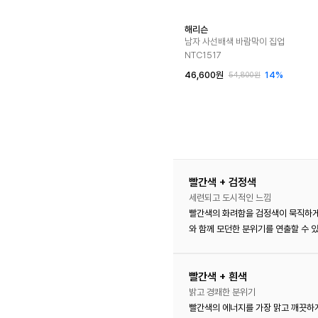
해리슨
남자 사선배색 바람막이 집업
NTC1517
46,600원
14%
54,800원
빨간색 + 검정색
세련되고 도시적인 느낌
빨간색의 화려함을 검정색이 묵직하게
와 함께 모던한 분위기를 연출할 수 있
빨간색 + 흰색
밝고 경쾌한 분위기
빨간색의 에너지를 가장 맑고 깨끗하게