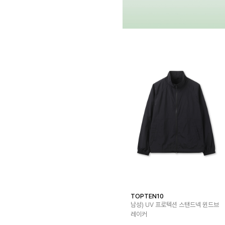
TOPTEN10
남성) UV 프로텍션 스탠드넥 윈드브
레이커