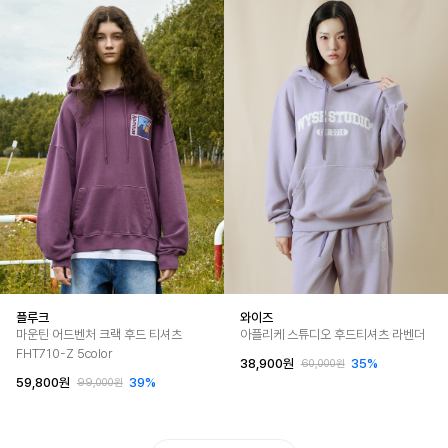
플루크
와이즈
마운틴 어드벤처 크랙 후드 티셔츠
아플리케 스튜디오 후드티셔츠 라벤더
FHT710-Z 5color
38,900원
35%
60,000원
59,800원
39%
99,000원