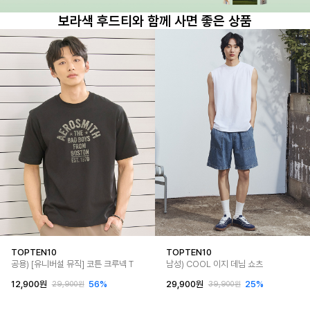
보라색 후드티와 함께 사면 좋은 상품
TOPTEN10
TOPTEN10
공용) [유니버설 뮤직] 코튼 크루넥 T
남성) COOL 이지 데님 쇼츠
12,900원
56%
29,900원
25%
29,900원
39,900원