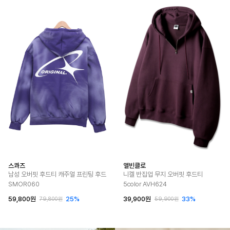
스콰즈
앨빈클로
남성 오버핏 후드티 캐주얼 프린팅 후드
니켈 반집업 무지 오버핏 후드티
SMOR060
5color AVH624
59,800원
25%
39,900원
33%
79,800원
59,900원