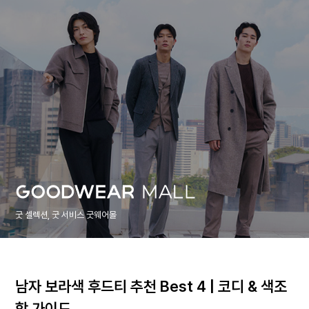
굿 셀렉션, 굿 서비스 굿웨어몰
남자 보라색 후드티 추천 Best 4 | 코디 & 색조
합 가이드