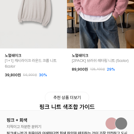
노멀쉐이크
노멀쉐이크
[1+1] 캐시라이크 라운드 크롭 니트
[2PACK] 브러쉬 레터링 니트 (5color)
6color
89,900원
29%
128,400원
39,800원
30%
56,900원
추천 상품 더보기
핑크 니트 색조합 가이드
핑크 + 회색
지적이고 차분한 분위기
핑크색 니트가 처음이라 어색하다면 회색 하의와 매치하는 것이 가장 안전하고 도시