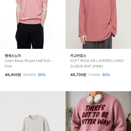
챈세스노이
카고브로스
Linen Basic Round Half Knit -
SOFT RAGLAN LAYERED LONG-
Pink
SLEEVE KNIT (PINK)
46,400원
20%
49,700원
30%
58,000원
71,000원