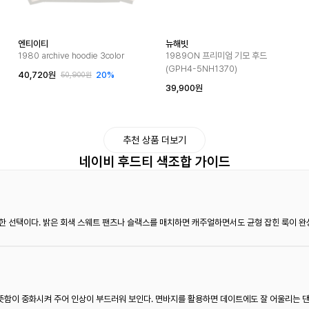
엔티이티
뉴해빗
1980 archive hoodie 3color
1989ON 프리미엄 기모 후드
(GPH4-5NH1370)
40,720원
20%
50,900원
39,900원
추천 상품 더보기
네이비 후드티 색조합 가이드
한 선택이다. 밝은 회색 스웨트 팬츠나 슬랙스를 매치하면 캐주얼하면서도 균형 잡힌 룩이 완
함이 중화시켜 주어 인상이 부드러워 보인다. 면바지를 활용하면 데이트에도 잘 어울리는 댄