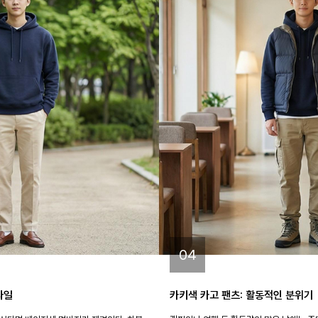
04
타일
카키색 카고 팬츠: 활동적인 분위기