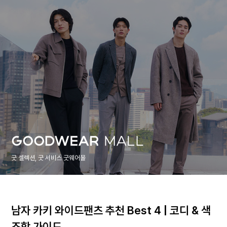
굿 셀렉션, 굿 서비스 굿웨어몰
남자 카키 와이드팬츠 추천 Best 4 | 코디 & 색
조합 가이드