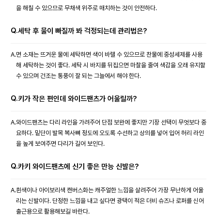
을 해칠 수 있으므로 무채색 위주로 매치하는 것이 안전하다.
Q.
세탁 후 물이 빠질까 봐 걱정되는데 관리법은?
A.
면 소재는 뜨거운 물에 세탁하면 색이 바랠 수 있으므로 찬물에 중성세제를 사용
해 세탁하는 것이 좋다. 세탁 시 바지를 뒤집으면 마찰을 줄여 색감을 오래 유지할
수 있으며 건조는 통풍이 잘 되는 그늘에서 해야 한다.
Q.
키가 작은 편인데 와이드팬츠가 어울릴까?
A.
와이드팬츠는 다리 라인을 가려주어 단점 보완에 좋지만 기장 선택이 무엇보다 중
요하다. 밑단이 발목 복사뼈 정도에 오도록 수선하고 상의를 넣어 입어 허리 라인
을 높게 보여주면 다리가 길어 보인다.
Q.
카키 와이드팬츠에 신기 좋은 만능 신발은?
A.
흰색이나 아이보리색 캔버스화는 캐주얼한 느낌을 살려주어 가장 무난하게 어울
리는 신발이다. 단정한 느낌을 내고 싶다면 광택이 적은 더비 슈즈나 로퍼를 신어
출근용으로 활용해보길 바란다.