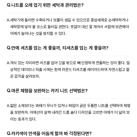
Q.
니트를 오래 입기 위한 세탁과 관리법은?
A.
세탁기에 돌리면 수축되거나 보풀이 생길 수 있으므로 중성세제로 손세탁하거나
세탁망에 넣어 울 코스로 돌리길 권한다. 옷걸이 대신 잘 개어서 서랍에 보관해야
어깨가 늘어나는 것을 방지할 수 있다.
Q.
안에 셔츠를 입는 게 좋을까, 티셔츠를 입는 게 좋을까?
A.
격식 있는 자리라면 셔츠를 입어 깃을 밖으로 빼 단정하게 연출하는 것이 좋다. 일
상적인 데이트나 외출 시에는 흰색 라운드 티셔츠를 레이어드하여 자연스럽고 젊
은 감각을 살려보자.
Q.
마른 체형을 보완하는 카키 니트 선택법은?
A.
얇은 소재보다는 꽈배기 무늬가 있거나 짜임이 굵은 두툼한 니트를 선택하여 체형
을 보완하자. 어깨선이 살짝 내려간 드롭 숄더 디자인을 고르면 어깨가 더 넓어 보
이는 효과가 있다.
Q.
카키색이 안색을 어둡게 할까 봐 걱정된다면?