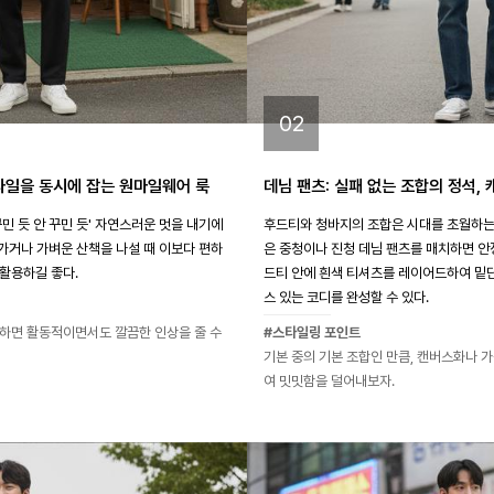
02
타일을 동시에 잡는 원마일웨어 룩
데님 팬츠: 실패 없는 조합의 정석,
민 듯 안 꾸민 듯' 자연스러운 멋을 내기에
후드티와 청바지의 조합은 시대를 초월하는 
 가거나 가벼운 산책을 나설 때 이보다 편하
은 중청이나 진청 데님 팬츠를 매치하면 안
활용하길 좋다.
드티 안에 흰색 티셔츠를 레이어드하여 밑단
스 있는 코디를 완성할 수 있다.
하면 활동적이면서도 깔끔한 인상을 줄 수
#스타일링 포인트
기본 중의 기본 조합인 만큼, 캔버스화나 
여 밋밋함을 덜어내보자.