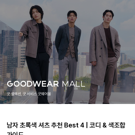
굿 셀렉션, 굿 서비스 굿웨어몰
남자 초록색 셔츠 추천 Best 4 | 코디 & 색조합
가이드