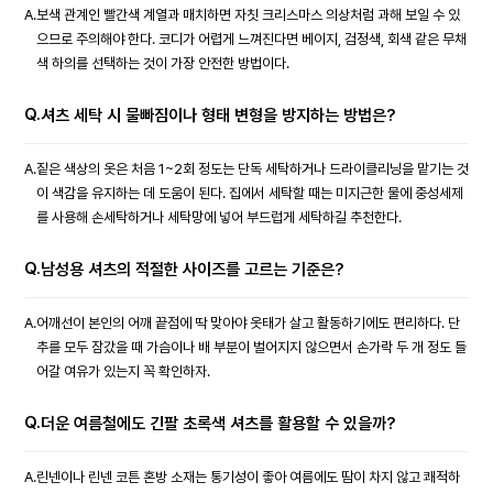
A.
보색 관계인 빨간색 계열과 매치하면 자칫 크리스마스 의상처럼 과해 보일 수 있
으므로 주의해야 한다. 코디가 어렵게 느껴진다면 베이지, 검정색, 회색 같은 무채
색 하의를 선택하는 것이 가장 안전한 방법이다.
Q.
셔츠 세탁 시 물빠짐이나 형태 변형을 방지하는 방법은?
A.
짙은 색상의 옷은 처음 1~2회 정도는 단독 세탁하거나 드라이클리닝을 맡기는 것
이 색감을 유지하는 데 도움이 된다. 집에서 세탁할 때는 미지근한 물에 중성세제
를 사용해 손세탁하거나 세탁망에 넣어 부드럽게 세탁하길 추천한다.
Q.
남성용 셔츠의 적절한 사이즈를 고르는 기준은?
A.
어깨선이 본인의 어깨 끝점에 딱 맞아야 옷태가 살고 활동하기에도 편리하다. 단
추를 모두 잠갔을 때 가슴이나 배 부분이 벌어지지 않으면서 손가락 두 개 정도 들
어갈 여유가 있는지 꼭 확인하자.
Q.
더운 여름철에도 긴팔 초록색 셔츠를 활용할 수 있을까?
A.
린넨이나 린넨 코튼 혼방 소재는 통기성이 좋아 여름에도 땀이 차지 않고 쾌적하