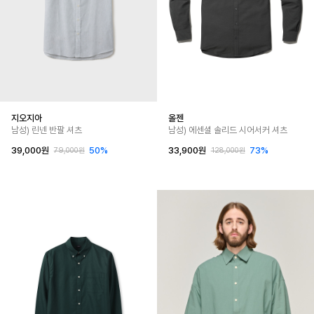
지오지아
올젠
남성) 린넨 반팔 셔츠
남성) 에센셜 솔리드 시어서커 셔츠
39,000원
50%
33,900원
73%
79,000원
128,000원