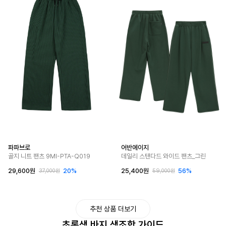
파파브로
어반에이지
골지 니트 팬츠 9MI-PTA-Q019
데일리 스탠다드 와이드 팬츠_그린
29,600원
20%
25,400원
56%
37,000원
59,000원
추천 상품 더보기
초록색 바지 색조합 가이드