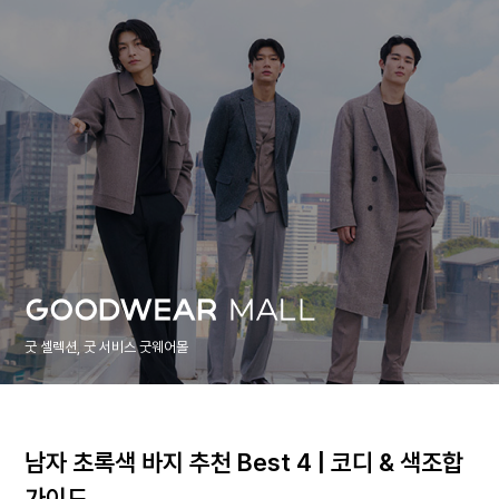
굿 셀렉션, 굿 서비스 굿웨어몰
남자 초록색 바지 추천 Best 4 | 코디 & 색조합
가이드