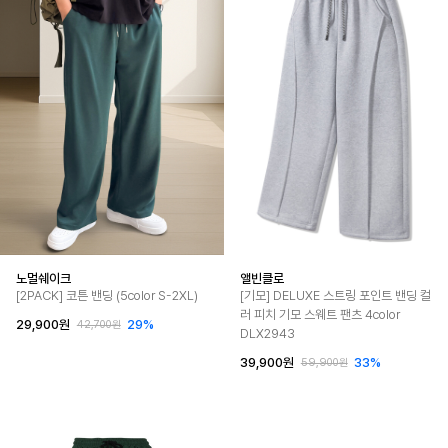
노멀쉐이크
앨빈클로
[2PACK] 코튼 밴딩 (5color S-2XL)
[기모] DELUXE 스트링 포인트 밴딩 컬
러 피치 기모 스웨트 팬츠 4color
29,900원
29%
42,700원
DLX2943
39,900원
33%
59,900원