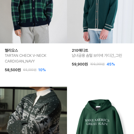
헬리오스
210에디트
TARTAN CHECK V-NECK
남녀공용 솜털 브이넥 가디건_그린
CARDIGAN_NAVY
59,900원
45%
109,000원
58,500원
10%
65,000원