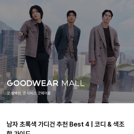
굿 셀렉션, 굿 서비스 굿웨어몰
남자 초록색 가디건 추천 Best 4 | 코디 & 색조
합 가이드