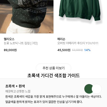
헬리오스
해리슨
눈꽃 노르딕 니트 집업 [그린]
오버핏 아메리카 후드티 YOU1011
89,000원
45,500원
14%
53,500원
추천 상품 더보기
초록색 가디건 색조합 가이드
초록색 + 흰색
깨끗하고 산뜻한 느낌
흰색은 초록색의 색감을 가장 맑게 표현해주므로 누구에게나 잘 어울리는 색상이다.
얼굴색을 환하게 밝히는 효과가 있어 깔끔한 인상을 남기기에 좋다.