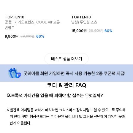
TOPTEN10
TOPTEN10
공용) [카카오프렌즈] COOL Air 코튼
남성) 투인원 쇼츠
반팔 T
15,900원
60%
39,900원
9,900원
66%
29,900원
베스트 상품 더보기
코디 & 관리 FAQ
Q.
초록색 가디건을 입을 때 피해야 할 실수는 무엇일까?
A.
빨간색 아이템을 과하게 매치하면 크리스마스 장식처럼 보일 수 있으므로 주의해
야 한다. 쨍한 형광색보다는 톤 다운된 올리브나 딥 그린을 선택해야 다양한 옷과
쉽게 어울린다.