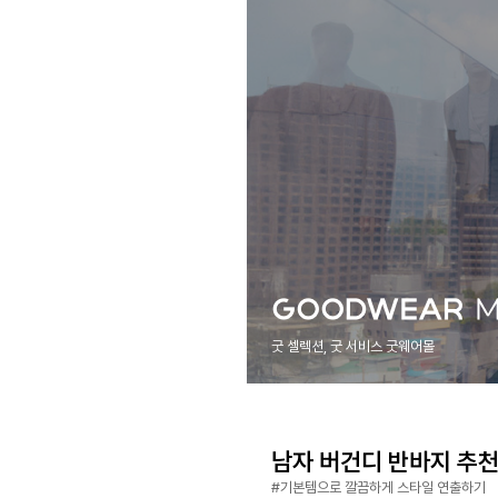
굿 셀렉션, 굿 서비스 굿웨어몰
남자 버건디 반바지 추천 B
#기본템으로 깔끔하게 스타일 연출하기